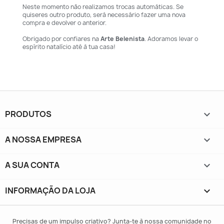
Neste momento não realizamos trocas automáticas. Se
quiseres outro produto, será necessário fazer uma nova
compra e devolver o anterior.
Obrigado por confiares na
Arte Belenista
. Adoramos levar o
espírito natalício até à tua casa!
PRODUTOS

A NOSSA EMPRESA

A SUA CONTA

INFORMAÇÃO DA LOJA
keyboard_arrow_down
Precisas de um impulso criativo? Junta-te à nossa comunidade no