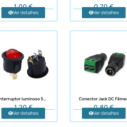
1,00 €
0,70 €
Ver detalhes
Ver detalhes
Interruptor luminoso 5V–12V / 220V
Conector Jack DC Fême
1,20 €
0,80 €
Ver detalhes
Ver detalhes