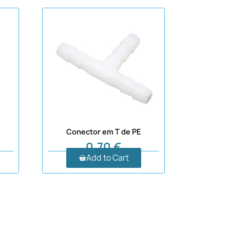
Conector em T de PE
0,70 €
Add to Cart