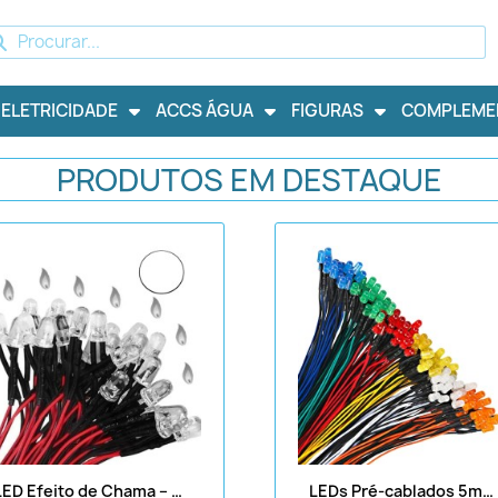
ELETRICIDADE
ACCS ÁGUA
FIGURAS
COMPLEME
PRODUTOS EM DESTAQUE
LED Efeito de Chama – 5mm (9V e 12V CC, Pré-cabladas)
LEDs Pré-cablados 5mm, 9V-12V