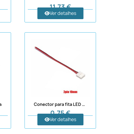
11,73 €
Ver detalhes
a
Conector para fita LED de 10 mm com cabo
0,75 €
Ver detalhes