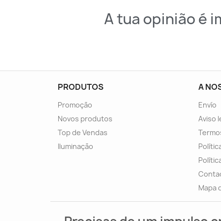
A tua opinião é 
PRODUTOS
A NO
Promoção
Envío
Novos produtos
Aviso l
Top de Vendas
Termo
Iluminação
Políti
Políti
Conta
Mapa d