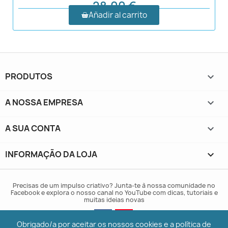
28,00 €
Añadir al carrito
PRODUTOS

A NOSSA EMPRESA

A SUA CONTA

INFORMAÇÃO DA LOJA
keyboard_arrow_down
Precisas de um impulso criativo? Junta-te à nossa comunidade no
Facebook e explora o nosso canal no YouTube com dicas, tutoriais e
muitas ideias novas
Obrigado/a por aceitar os nossos cookies e a política de