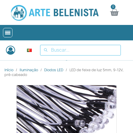
Início
Iluminação
Diodos LED
LED de feixe de luz 5mm, 9-12V,
pré-cabeado