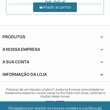
28,00 €
Añadir al carrito
PRODUTOS

A NOSSA EMPRESA

A SUA CONTA

INFORMAÇÃO DA LOJA
keyboard_arrow_down
Precisas de um impulso criativo? Junta-te à nossa comunidade no
Facebook e explora o nosso canal no YouTube com dicas, tutoriais e
muitas ideias novas
Obrigado/a por aceitar os nossos cookies e a política de