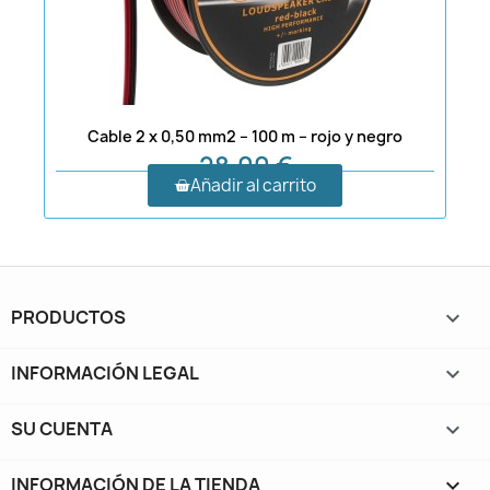
Cable 2 x 0,50 mm2 – 100 m – rojo y negro
28,00 €
Añadir al carrito
PRODUCTOS

INFORMACIÓN LEGAL

SU CUENTA

INFORMACIÓN DE LA TIENDA
keyboard_arrow_down