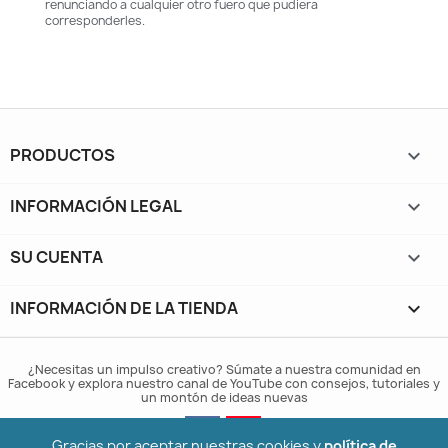
renunciando a cualquier otro fuero que pudiera
corresponderles.
PRODUCTOS

INFORMACIÓN LEGAL

SU CUENTA

INFORMACIÓN DE LA TIENDA
keyboard_arrow_down
¿Necesitas un impulso creativo? Súmate a nuestra comunidad en
Facebook y explora nuestro canal de YouTube con consejos, tutoriales y
un montón de ideas nuevas
Gracias por aceptar nuestras cookies y
política de