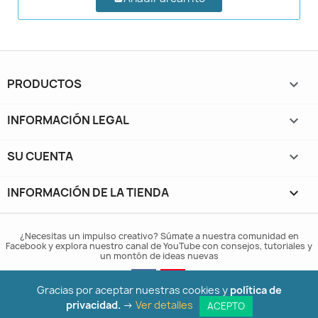
PRODUCTOS

INFORMACIÓN LEGAL

SU CUENTA

INFORMACIÓN DE LA TIENDA
keyboard_arrow_down
¿Necesitas un impulso creativo? Súmate a nuestra comunidad en
Facebook y explora nuestro canal de YouTube con consejos, tutoriales y
un montón de ideas nuevas
Gracias por aceptar nuestras cookies y
política de
privacidad.
->
Ver detalles
ACEPTO
© 2026 - Arte Belenista | Marca registrada