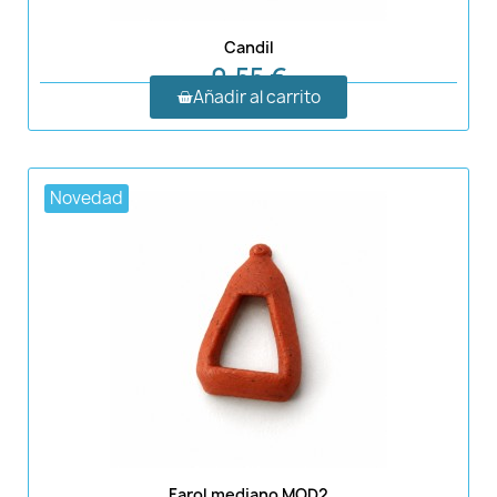
Candil
0,55 €
Añadir al carrito
Novedad
Farol mediano MOD2