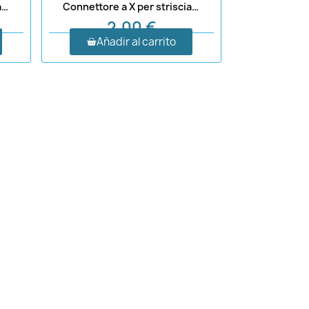
Connettore a T per striscia LED 10 mm 2 pin
Connettore a X per striscia LED 10mm 2p
2,00 €
Añadir al carrito