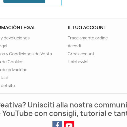
RMACIÓN LEGAL
IL TUO ACCOUNT
 y devoluciones
Tracciamento ordine
egal
Accedi
os y Condiciones de Venta
Crea account
ca de Cookies
I miei avvisi
a de privacidad
taci
del sito
reativa? Unisciti alla nostra communi
 YouTube con consigli, tutorial e tan