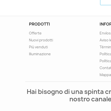
PRODOTTI
INFO
Offerte
Envíos
Nuovi prodotti
Aviso l
Più venduti
Términ
Illuminazione
Políti
Polític
Contat
Mappa 
Hai bisogno di una spinta c
nostro canale