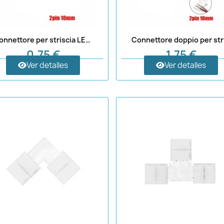
Connettore per striscia LED da 10 mm con cavo
0,75 €
1,75 €
Ver detalles
Ver detalles