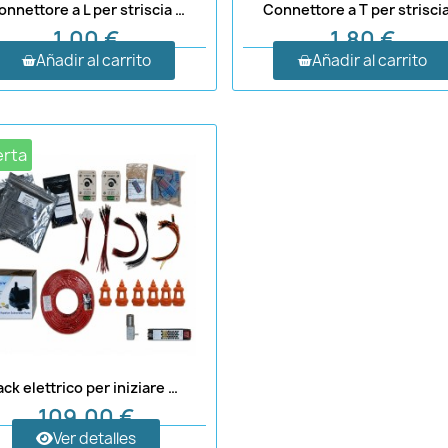
Connettore a L per striscia LED 10 mm 2 pin
1,00 €
1,80 €
Añadir al carrito
Añadir al carrito
erta
Pack elettrico per iniziare con il presepe
109,00 €
Ver detalles